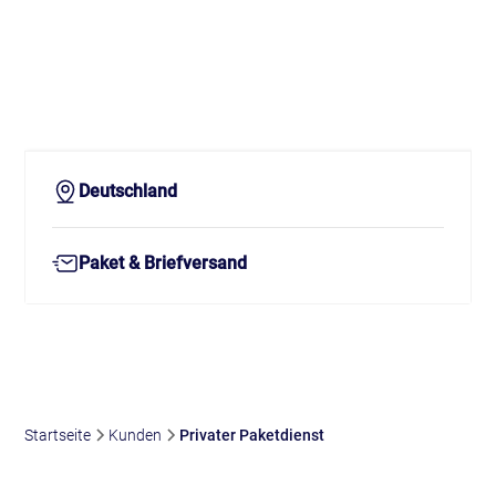
Sendungsmengen und steigenden Stückkosten
gegenüber. Wir optimierten – von der Gebietsanalyse bis
zur dynamischen Zustellplanung – alle Prozessschritte
und erzielten nachweislich signifikante Kosteneffekte.
Deutschland
Paket & Briefversand
Startseite
Kunden
Privater Paketdienst