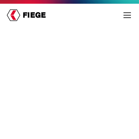
Erfolgsgeschichte
3
Minuten Lesedauer
Volumen­schwankungen
eines privaten
Briefdienstes meistern
Ein alternativer Briefdienst mit einem mehrstufigen
Logistiknetz sah sich stark schwankenden